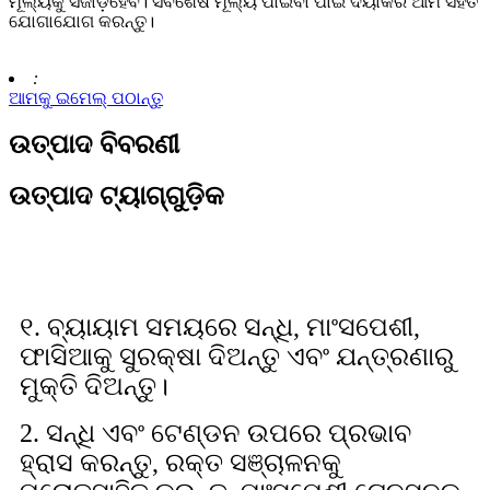
ମୂଲ୍ୟକୁ ସଜାଡ଼ିହେବ। ସର୍ବଶେଷ ମୂଲ୍ୟ ପାଇବା ପାଇଁ ଦୟାକରି ଆମ ସହିତ
ଯୋଗାଯୋଗ କରନ୍ତୁ।
:
ଆମକୁ ଇମେଲ୍ ପଠାନ୍ତୁ
ଉତ୍ପାଦ ବିବରଣୀ
ଉତ୍ପାଦ ଟ୍ୟାଗ୍‌ଗୁଡ଼ିକ
ଉଦ୍ଦେଶ୍ୟମୂଳକ ବ୍ୟବହାର
୧. ବ୍ୟାୟାମ ସମୟରେ ସନ୍ଧି, ମାଂସପେଶୀ,
ଫାସିଆକୁ ସୁରକ୍ଷା ଦିଅନ୍ତୁ ଏବଂ ଯନ୍ତ୍ରଣାରୁ
ମୁକ୍ତି ଦିଅନ୍ତୁ।
2. ସନ୍ଧି ଏବଂ ଟେଣ୍ଡନ ଉପରେ ପ୍ରଭାବ
ହ୍ରାସ କରନ୍ତୁ, ରକ୍ତ ସଞ୍ଚାଳନକୁ