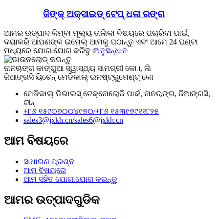
ଜିଙ୍କ୍ ଅକ୍ସାଇଡ୍ ଟେପ୍ ଧଳା ରଙ୍ଗ
ଆମର ଉତ୍ପାଦ କିମ୍ବା ମୂଲ୍ୟ ତାଲିକା ବିଷୟରେ ପଚାରିବା ପାଇଁ,
ଦୟାକରି ଆପଣଙ୍କ ଇମେଲ୍ ଆମକୁ ପଠାନ୍ତୁ ଏବଂ ଆମେ 24 ଘଣ୍ଟା
ମଧ୍ୟରେ ଯୋଗାଯୋଗ କରିବୁ।
ଅନୁସନ୍ଧାନ
ନାନଚାଙ୍ଗ କାଙ୍ଗୁଆ ସ୍ୱାସ୍ଥ୍ୟ ସାମଗ୍ରୀ କୋ।, ଲି
ଜିଆଙ୍ଗସି ୟିଚେନ୍ ମେଡିକାଲ୍ ଇନଷ୍ଟ୍ରୁମେଣ୍ଟ୍ କୋ
ମେଡିକାଲ୍ ଡିଭାଇସ୍ ଟେକ୍ନୋଲୋଜି ପାର୍କ, ନାନଚାଙ୍ଗ, ଜିଆଙ୍ଗସି,
ଚୀନ୍
+୮୬ ୧୫୯୦୭୦୦୪୯୭୦/
+୮୬ ୧୫୩୯୭୯୧୧୮୨୫
sales3@jxkh.cn/
sales6@jxkh.cn
ଆମ ବିଷୟରେ
ସାଧାରଣ ପ୍ରଶ୍ନ
ଆମ ବିଷୟରେ
ଆମ ସହିତ ଯୋଗାଯୋଗ କରନ୍ତୁ
ଆମର ଉତ୍ପାଦଗୁଡିକ