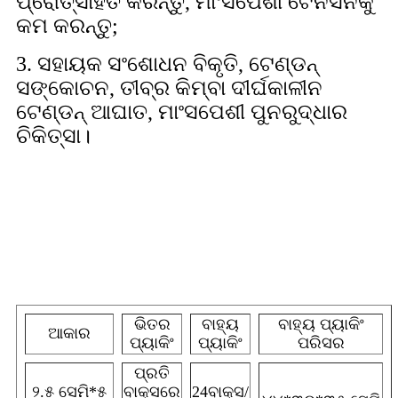
ପ୍ରୋତ୍ସାହିତ କରନ୍ତୁ, ମାଂସପେଶୀ ଟେନସନକୁ
କମ କରନ୍ତୁ;
3. ସହାୟକ ସଂଶୋଧନ ବିକୃତି, ଟେଣ୍ଡନ୍
ସଙ୍କୋଚନ, ତୀବ୍ର କିମ୍ବା ଦୀର୍ଘକାଳୀନ
ଟେଣ୍ଡନ୍ ଆଘାତ, ମାଂସପେଶୀ ପୁନରୁଦ୍ଧାର
ଚିକିତ୍ସା।
ବିଶେଷତାଗୁଡ଼ିକ
ଭିତର
ବାହ୍ୟ
ବାହ୍ୟ ପ୍ୟାକିଂ
ଆକାର
ପ୍ୟାକିଂ
ପ୍ୟାକିଂ
ପରିସର
ପ୍ରତି
୨.୫ ସେମି*୫
ବାକ୍ସରେ
24ବାକ୍ସ/