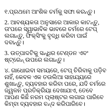
୧.ପ୍ରଥମେ ଆଂଶିକ ଚର୍ମକୁ ସଫା କରନ୍ତୁ।
2. ଆବଶ୍ୟକତା ଅନୁସାରେ ଆକାର କାଟନ୍ତୁ,
ତା'ପରେ ସ୍ୱାଭାବିକ ଭାବରେ ଚର୍ମରେ ଟେପ୍
ଲଗାନ୍ତୁ, ଫିକ୍ସିଂକୁ ବୃଦ୍ଧି କରିବା ପାଇଁ
ଦବାନ୍ତୁ।
3. ଉତ୍ପାଦଟିକୁ ସନ୍ଧିର ଟେଣ୍ଡନ ଏବଂ
ଷ୍ଟ୍ରେନ୍ ଉପରେ ଲଗାନ୍ତୁ।
୪. ଗାଧୋଇବା ସମୟରେ, ଟେପ୍ ଚିରିବାକୁ ପଡ଼ିବ
ନାହିଁ, କେବଳ ଏକ ତଉଲିଆ ସାହାଯ୍ୟରେ
ଶୁଖାନ୍ତୁ, ବ୍ୟବହାର କରିବା ପରେ, ଯଦି ଚର୍ମରେ
ଜ୍ୱଳନ ପ୍ରତିକ୍ରିୟା ଦେଖାଯାଏ, ତେବେ
ଆପଣ କିଛି ନରମ ପ୍ଲାଷ୍ଟର ଲଗାଇ ପାରିବେ
କିମ୍ବା ବ୍ୟବହାର ବନ୍ଦ କରିପାରିବେ।