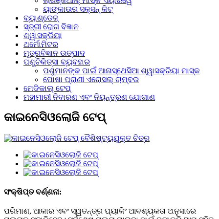
ଲାରିଞ୍ଜିଆଲ୍ ମାସ୍କ ଏୟାରୱେ
ୟାଙ୍କାଉର ସକ୍ସନ୍ କିଟ୍
ବ୍ୟାଣ୍ଡେଜ୍
ସ୍ତ୍ରୀ ରୋଗ ବିଜ୍ଞାନ
ଶ୍ୱାସକ୍ରିୟା
ଥର୍ମୋମିଟର
ମୂତ୍ରବିଜ୍ଞାନ ଉତ୍ପାଦ
ପଶୁଚିକିତ୍ସା ବ୍ୟବହାର
ପଶୁମାନଙ୍କ ପାଇଁ ଆନାସ୍ଥେସିଆ ଶ୍ୱାସକ୍ରିୟା ମାସ୍କ
ପୋଷା ପ୍ରାଣୀ ଏରୋସଲ୍ ଚାମ୍ବର
ମେଡିକାଲ୍ ଟେପ୍
ମହାମାରୀ ନିବାରଣ ଏବଂ ନିୟନ୍ତ୍ରଣ ଯୋଗାଣ
କାଇନେସିଓଲୋଜି ଟେପ୍
ସଂକ୍ଷିପ୍ତ ବର୍ଣ୍ଣନା:
ପରିମାଣ, ଆକାର ଏବଂ ସ୍ୱତନ୍ତ୍ର ପ୍ୟାକିଂ ଆବଶ୍ୟକତା ଅନୁସାରେ