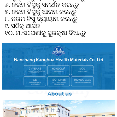
୬. ନରମ ଟିସୁକୁ ସମର୍ଥନ କରନ୍ତୁ
୭. ନରମ ଟିସୁକୁ ଆରାମ କରନ୍ତୁ
୮. ନରମ ଟିସୁ ବ୍ୟାୟାମ କରନ୍ତୁ
୯. ସଠିକ୍ ଆସନ
୧୦. ମାଂସପେଶୀକୁ ସୁରକ୍ଷା ଦିଅନ୍ତୁ