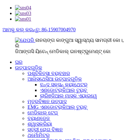
ଆମକୁ କଲ୍ କରନ୍ତୁ: 86-15907004970
ନାନଚାଙ୍ଗ କାଙ୍ଗୁଆ ସ୍ୱାସ୍ଥ୍ୟ ସାମଗ୍ରୀ କୋ।,
ଲି
ଜିଆଙ୍ଗସି ୟିଚେନ୍ ମେଡିକାଲ୍ ଇନଷ୍ଟ୍ରୁମେଣ୍ଟ୍ କୋ
ଘର
ଉତ୍ପାଦଗୁଡ଼ିକ
ପଶୁଚିକିତ୍ସା ବ୍ୟବହାର
ଆନାସ୍ଥେସିଆ ଉତ୍ପାଦଗୁଡ଼ିକ
ବନ୍ଦ ସକ୍ସନ୍ କ୍ୟାଥେଟର୍
ଏଣ୍ଡୋଟ୍ରାକିଆଲ୍ ଟ୍ୟୁବ୍
ଲାରିଞ୍ଜିଆଲ୍ ମାସ୍କ ଏୟାରୱେ
ମୂତ୍ରବିଜ୍ଞାନ ଉତ୍ପାଦ
EMG ଏଣ୍ଡୋଟ୍ରାକିଆଲ୍ ଟ୍ୟୁବ୍
ମେଡିକାଲ୍ ଟେପ୍
ବ୍ୟାଣ୍ଡେଜ୍
ଶ୍ୱାସକ୍ରିୟା
ସ୍ତ୍ରୀ ରୋଗ ବିଜ୍ଞାନ
ଥର୍ମୋମିଟର