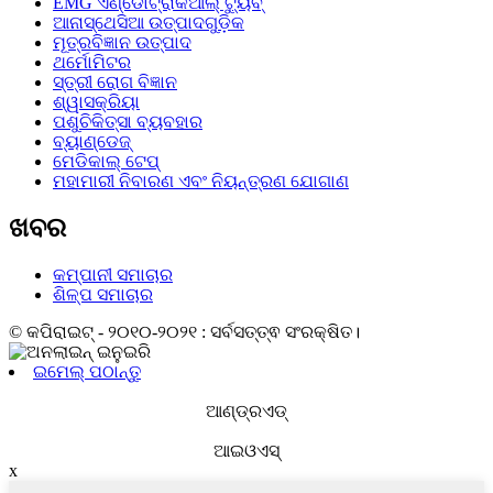
EMG ଏଣ୍ଡୋଟ୍ରାକିଆଲ୍ ଟ୍ୟୁବ୍
ଆନାସ୍ଥେସିଆ ଉତ୍ପାଦଗୁଡ଼ିକ
ମୂତ୍ରବିଜ୍ଞାନ ଉତ୍ପାଦ
ଥର୍ମୋମିଟର
ସ୍ତ୍ରୀ ରୋଗ ବିଜ୍ଞାନ
ଶ୍ୱାସକ୍ରିୟା
ପଶୁଚିକିତ୍ସା ବ୍ୟବହାର
ବ୍ୟାଣ୍ଡେଜ୍
ମେଡିକାଲ୍ ଟେପ୍
ମହାମାରୀ ନିବାରଣ ଏବଂ ନିୟନ୍ତ୍ରଣ ଯୋଗାଣ
ଖବର
କମ୍ପାନୀ ସମାଚାର
ଶିଳ୍ପ ସମାଚାର
© କପିରାଇଟ୍ - ୨୦୧୦-୨୦୨୧ : ସର୍ବସତ୍ତ୍ଵ ସଂରକ୍ଷିତ।
ଇମେଲ୍ ପଠାନ୍ତୁ
ଆଣ୍ଡ୍ରଏଡ୍‍
ଆଇଓଏସ୍‌
x