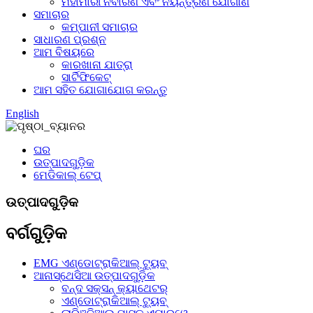
ମହାମାରୀ ନିବାରଣ ଏବଂ ନିୟନ୍ତ୍ରଣ ଯୋଗାଣ
ସମାଚାର
କମ୍ପାନୀ ସମାଚାର
ସାଧାରଣ ପ୍ରଶ୍ନ
ଆମ ବିଷୟରେ
କାରଖାନା ଯାତ୍ରା
ସାର୍ଟିଫିକେଟ୍
ଆମ ସହିତ ଯୋଗାଯୋଗ କରନ୍ତୁ
English
ଘର
ଉତ୍ପାଦଗୁଡ଼ିକ
ମେଡିକାଲ୍ ଟେପ୍
ଉତ୍ପାଦଗୁଡ଼ିକ
ବର୍ଗଗୁଡ଼ିକ
EMG ଏଣ୍ଡୋଟ୍ରାକିଆଲ୍ ଟ୍ୟୁବ୍
ଆନାସ୍ଥେସିଆ ଉତ୍ପାଦଗୁଡ଼ିକ
ବନ୍ଦ ସକ୍ସନ୍ କ୍ୟାଥେଟର୍
ଏଣ୍ଡୋଟ୍ରାକିଆଲ୍ ଟ୍ୟୁବ୍