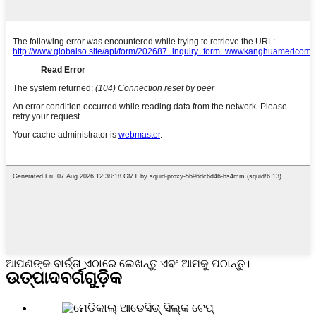
ଆପଣଙ୍କ ବାର୍ତ୍ତା ଏଠାରେ ଲେଖନ୍ତୁ ଏବଂ ଆମକୁ ପଠାନ୍ତୁ।
ଉତ୍ପାଦ
ବର୍ଗଗୁଡ଼ିକ