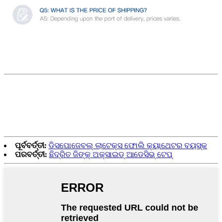
ପୂର୍ବବର୍ତ୍ତୀ:
ଡିସପୋଜେବଲ୍ ଲାଟେକ୍ସ ଫୋଲି କ୍ୟାଥେଟର ବୟସ୍କ
ପରବର୍ତ୍ତୀ:
ଛିଦ୍ରିତ ଜିଙ୍କ୍ ଅକ୍ସାଇଡ୍ ଆଡେସିଭ୍ ଟେପ୍