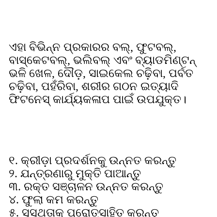
ପ୍ରୟୋଗ
ଏହା ବିଭିନ୍ନ ପ୍ରକାରର ବଲ୍, ଫୁଟବଲ୍,
ବାସ୍କେଟବଲ୍, ଭଲିବଲ୍ ଏବଂ ବ୍ୟାଡମିଣ୍ଟନ୍
ଭଳି ଖେଳ, ଦୌଡ଼, ସାଇକେଲ ଚଢ଼ିବା, ପର୍ବତ
ଚଢ଼ିବା, ପହଁରିବା, ଶରୀର ଗଠନ ଇତ୍ୟାଦି
ଫିଟନେସ୍ କାର୍ଯ୍ୟକଳାପ ପାଇଁ ଉପଯୁକ୍ତ।
କାଇନେସିଓଲୋଜି ଟେପର ପ୍ରଭାବଶାଳୀତା
୧. କ୍ରୀଡ଼ା ପ୍ରଦର୍ଶନକୁ ଉନ୍ନତ କରନ୍ତୁ
୨. ଯନ୍ତ୍ରଣାରୁ ମୁକ୍ତି ପାଆନ୍ତୁ
୩. ରକ୍ତ ସଞ୍ଚାଳନ ଉନ୍ନତ କରନ୍ତୁ
୪. ଫୁଲା କମ କରନ୍ତୁ
୫. ସୁସ୍ଥତାକୁ ପ୍ରୋତ୍ସାହିତ କରନ୍ତୁ