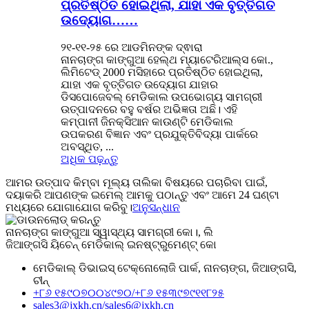
ପ୍ରତିଷ୍ଠିତ ହୋଇଥିଲା, ଯାହା ଏକ ବୃତ୍ତିଗତ
ଉଦ୍ୟୋଗ……
୨୧-୧୧-୨୫ ରେ ଆଡମିନଙ୍କ ଦ୍ଵାରା
ନାନଚାଙ୍ଗ କାଙ୍ଗୁଆ ହେଲ୍ଥ ମ୍ୟାଟେରିଆଲ୍ସ କୋ.,
ଲିମିଟେଡ୍ 2000 ମସିହାରେ ପ୍ରତିଷ୍ଠିତ ହୋଇଥିଲା,
ଯାହା ଏକ ବୃତ୍ତିଗତ ଉଦ୍ୟୋଗ ଯାହାର
ଡିସପୋଜେବଲ୍ ମେଡିକାଲ ଉପଭୋଗ୍ୟ ସାମଗ୍ରୀ
ଉତ୍ପାଦନରେ ବହୁ ବର୍ଷର ଅଭିଜ୍ଞତା ଅଛି। ଏହି
କମ୍ପାନୀ ଜିନକ୍ସିଆନ କାଉଣ୍ଟି ମେଡିକାଲ
ଉପକରଣ ବିଜ୍ଞାନ ଏବଂ ପ୍ରଯୁକ୍ତିବିଦ୍ୟା ପାର୍କରେ
ଅବସ୍ଥିତ, ...
ଅଧିକ ପଢ଼ନ୍ତୁ
ଆମର ଉତ୍ପାଦ କିମ୍ବା ମୂଲ୍ୟ ତାଲିକା ବିଷୟରେ ପଚାରିବା ପାଇଁ,
ଦୟାକରି ଆପଣଙ୍କ ଇମେଲ୍ ଆମକୁ ପଠାନ୍ତୁ ଏବଂ ଆମେ 24 ଘଣ୍ଟା
ମଧ୍ୟରେ ଯୋଗାଯୋଗ କରିବୁ।
ଅନୁସନ୍ଧାନ
ନାନଚାଙ୍ଗ କାଙ୍ଗୁଆ ସ୍ୱାସ୍ଥ୍ୟ ସାମଗ୍ରୀ କୋ।, ଲି
ଜିଆଙ୍ଗସି ୟିଚେନ୍ ମେଡିକାଲ୍ ଇନଷ୍ଟ୍ରୁମେଣ୍ଟ୍ କୋ
ମେଡିକାଲ୍ ଡିଭାଇସ୍ ଟେକ୍ନୋଲୋଜି ପାର୍କ, ନାନଚାଙ୍ଗ, ଜିଆଙ୍ଗସି,
ଚୀନ୍
+୮୬ ୧୫୯୦୭୦୦୪୯୭୦/
+୮୬ ୧୫୩୯୭୯୧୧୮୨୫
sales3@jxkh.cn/
sales6@jxkh.cn