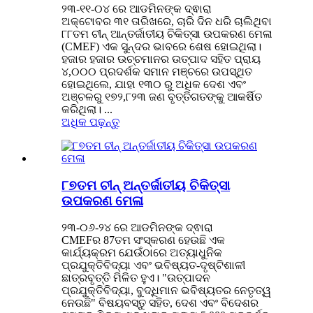
୨୩-୧୧-୦୪ ରେ ଆଡମିନଙ୍କ ଦ୍ଵାରା
ଅକ୍ଟୋବର ୩୧ ତାରିଖରେ, ଚାରି ଦିନ ଧରି ଚାଲିଥିବା
୮୮ତମ ଚୀନ୍ ଆନ୍ତର୍ଜାତୀୟ ଚିକିତ୍ସା ଉପକରଣ ମେଳା
(CMEF) ଏକ ସୁନ୍ଦର ଭାବରେ ଶେଷ ହୋଇଥିଲା।
ହଜାର ହଜାର ଉଚ୍ଚମାନର ଉତ୍ପାଦ ସହିତ ପ୍ରାୟ
୪,୦୦୦ ପ୍ରଦର୍ଶକ ସମାନ ମଞ୍ଚରେ ଉପସ୍ଥିତ
ହୋଇଥିଲେ, ଯାହା ୧୩୦ ରୁ ଅଧିକ ଦେଶ ଏବଂ
ଅଞ୍ଚଳରୁ ୧୭୨,୮୨୩ ଜଣ ବୃତ୍ତିଗତଙ୍କୁ ଆକର୍ଷିତ
କରିଥିଲା। ...
ଅଧିକ ପଢ଼ନ୍ତୁ
୮୭ତମ ଚୀନ୍ ଅନ୍ତର୍ଜାତୀୟ ଚିକିତ୍ସା
ଉପକରଣ ମେଳା
୨୩-୦୬-୨୪ ରେ ଆଡମିନଙ୍କ ଦ୍ଵାରା
CMEFର 87ତମ ସଂସ୍କରଣ ହେଉଛି ଏକ
କାର୍ଯ୍ୟକ୍ରମ ଯେଉଁଠାରେ ଅତ୍ୟାଧୁନିକ
ପ୍ରଯୁକ୍ତିବିଦ୍ୟା ଏବଂ ଭବିଷ୍ୟତ-ଦୃଷ୍ଟିଶାଳୀ
ଛାତ୍ରବୃତ୍ତି ମିଳିତ ହୁଏ। "ଉତ୍ପାଦନ
ପ୍ରଯୁକ୍ତିବିଦ୍ୟା, ବୁଦ୍ଧିମାନ ଭବିଷ୍ୟତର ନେତୃତ୍ୱ
ନେଉଛି" ବିଷୟବସ୍ତୁ ସହିତ, ଦେଶ ଏବଂ ବିଦେଶର