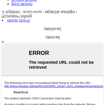
ଶିଳ୍ପ ସମାଚାର
© କପିରାଇଟ୍ - ୨୦୧୦-୨୦୨୧ : ସର୍ବସତ୍ତ୍ଵ ସଂରକ୍ଷିତ।
ଇମେଲ୍ ପଠାନ୍ତୁ
ଆଣ୍ଡ୍ରଏଡ୍‍
ଆଇଓଏସ୍‌
x