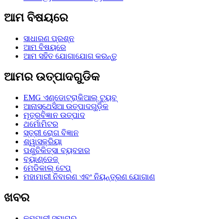
ଆମ ବିଷୟରେ
ସାଧାରଣ ପ୍ରଶ୍ନ
ଆମ ବିଷୟରେ
ଆମ ସହିତ ଯୋଗାଯୋଗ କରନ୍ତୁ
ଆମର ଉତ୍ପାଦଗୁଡିକ
EMG ଏଣ୍ଡୋଟ୍ରାକିଆଲ୍ ଟ୍ୟୁବ୍
ଆନାସ୍ଥେସିଆ ଉତ୍ପାଦଗୁଡ଼ିକ
ମୂତ୍ରବିଜ୍ଞାନ ଉତ୍ପାଦ
ଥର୍ମୋମିଟର
ସ୍ତ୍ରୀ ରୋଗ ବିଜ୍ଞାନ
ଶ୍ୱାସକ୍ରିୟା
ପଶୁଚିକିତ୍ସା ବ୍ୟବହାର
ବ୍ୟାଣ୍ଡେଜ୍
ମେଡିକାଲ୍ ଟେପ୍
ମହାମାରୀ ନିବାରଣ ଏବଂ ନିୟନ୍ତ୍ରଣ ଯୋଗାଣ
ଖବର
କମ୍ପାନୀ ସମାଚାର