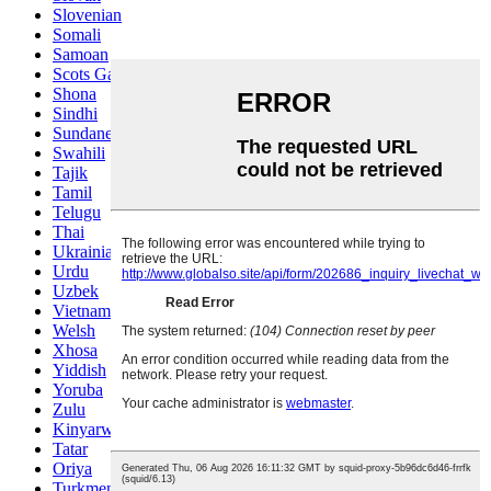
Slovenian
Somali
Samoan
Scots Gaelic
Shona
Sindhi
Sundanese
Swahili
Tajik
Tamil
Telugu
Thai
Ukrainian
Urdu
Uzbek
Vietnamese
Welsh
Xhosa
Yiddish
Yoruba
Zulu
Kinyarwanda
Tatar
Oriya
Turkmen