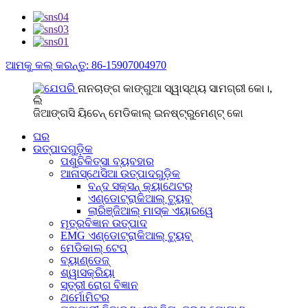
ଆମକୁ କଲ୍ କରନ୍ତୁ: 86-15907004970
ନାନଚାଙ୍ଗ କାଙ୍ଗୁଆ ସ୍ୱାସ୍ଥ୍ୟ ସାମଗ୍ରୀ କୋ।,
ଲି
ଜିଆଙ୍ଗସି ୟିଚେନ୍ ମେଡିକାଲ୍ ଇନଷ୍ଟ୍ରୁମେଣ୍ଟ୍ କୋ
ଘର
ଉତ୍ପାଦଗୁଡ଼ିକ
ପଶୁଚିକିତ୍ସା ବ୍ୟବହାର
ଆନାସ୍ଥେସିଆ ଉତ୍ପାଦଗୁଡ଼ିକ
ବନ୍ଦ ସକ୍ସନ୍ କ୍ୟାଥେଟର୍
ଏଣ୍ଡୋଟ୍ରାକିଆଲ୍ ଟ୍ୟୁବ୍
ଲାରିଞ୍ଜିଆଲ୍ ମାସ୍କ ଏୟାରୱେ
ମୂତ୍ରବିଜ୍ଞାନ ଉତ୍ପାଦ
EMG ଏଣ୍ଡୋଟ୍ରାକିଆଲ୍ ଟ୍ୟୁବ୍
ମେଡିକାଲ୍ ଟେପ୍
ବ୍ୟାଣ୍ଡେଜ୍
ଶ୍ୱାସକ୍ରିୟା
ସ୍ତ୍ରୀ ରୋଗ ବିଜ୍ଞାନ
ଥର୍ମୋମିଟର