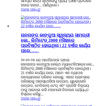
ସମଗ୍ର ଶିଳ୍ପ ଶୃଙ୍ଖଳାରୁ ପ୍ରାୟ 5,000 ପ୍ରଦର୍ଶକ
ହଜାର ହଜାର... ଆଣିଥିଲେ।
ଅଧିକ ପଢ଼ନ୍ତୁ
ନାନଚାଙ୍ଗ କାଙ୍ଗୁଆ ସ୍ୱାସ୍ଥ୍ୟ ସାମଗ୍ରୀ
କୋ., ଲିମିଟେଡ୍ 2000 ମସିହାରେ
ପ୍ରତିଷ୍ଠିତ ହୋଇଥିଲା। 22 ବର୍ଷର କାର୍ଯ୍ୟ
ପରେ……
୨୧-୧୧-୨୫ ରେ ଆଡମିନଙ୍କ ଦ୍ଵାରା
ନାନଚାଙ୍ଗ କାଙ୍ଗୁଆ ହେଲ୍ଥ ମ୍ୟାଟେରିଆଲ୍ସ କୋ.,
ଲିମିଟେଡ୍ 2000 ମସିହାରେ ପ୍ରତିଷ୍ଠିତ ହୋଇଥିଲା।
21 ବର୍ଷର କାର୍ଯ୍ୟ ପରେ, ଆମେ ଏକ ବ୍ୟାପକ
ଉଦ୍ୟୋଗରେ ପରିଣତ ହୋଇଛୁ, ଏହାର ବ୍ୟବସାୟ
ପରିସରକୁ ଆନାସ୍ଥେସିଆ ଉତ୍ପାଦ, ୟୁରୋଲୋଜି
ଉତ୍ପାଦ, ମେଡିକାଲ୍ ଟେପ୍ ଏବଂ ଡ୍ରେସିଂ ବିକ୍ରୟ
ଠାରୁ ଆରମ୍ଭ କରି ମହାମାରୀ ନିବାରଣ ପର୍ଯ୍ୟନ୍ତ
ବିସ୍ତାର କରିଛୁ...
ଅଧିକ ପଢ଼ନ୍ତୁ