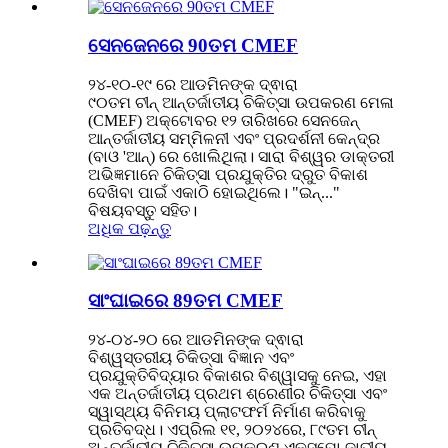
ସେନଜେନରେ 90ତମ CMEF
୨୪-୧୦-୧୯ ରେ ଆଡମିନଙ୍କ ଦ୍ଵାରା
୯୦ତମ ଚୀନ୍ ଆନ୍ତର୍ଜାତୀୟ ଚିକିତ୍ସା ଉପକରଣ ମେଳା
(CMEF) ଅକ୍ଟୋବର ୧୨ ତାରିଖରେ ସେନଜେନ୍
ଆନ୍ତର୍ଜାତୀୟ ସମ୍ମିଳନୀ ଏବଂ ପ୍ରଦର୍ଶନୀ କେନ୍ଦ୍ର
(ବାଓ 'ଆନ୍) ରେ ଖୋଲିଥିଲା। ସାରା ବିଶ୍ୱର ଡାକ୍ତରୀ
ଅଭିଜ୍ଞମାନେ ଚିକିତ୍ସା ପ୍ରଯୁକ୍ତିର ଦ୍ରୁତ ବିକାଶ
ଦେଖିବା ପାଇଁ ଏକାଠି ହୋଇଥିଲେ। "ଇନ୍..."
ବିଷୟବସ୍ତୁ ସହିତ।
ଅଧିକ ପଢ଼ନ୍ତୁ
ସାଂଘାଇରେ 89ତମ CMEF
୨୪-୦୪-୨୦ ରେ ଆଡମିନଙ୍କ ଦ୍ଵାରା
ବିଶ୍ୱସ୍ତରୀୟ ଚିକିତ୍ସା ବିଜ୍ଞାନ ଏବଂ
ପ୍ରଯୁକ୍ତିବିଦ୍ୟାର ବିକାଶର ବିଶ୍ୱାସକୁ ନେଇ, ଏହା
ଏକ ଅନ୍ତର୍ଜାତୀୟ ପ୍ରଥମ ଶ୍ରେଣୀର ଚିକିତ୍ସା ଏବଂ
ସ୍ୱାସ୍ଥ୍ୟ ବିନିମୟ ପ୍ଲାଟଫର୍ମ ନିର୍ମାଣ କରିବାକୁ
ପ୍ରତିବଦ୍ଧ। ଏପ୍ରିଲ ୧୧, ୨୦୨୪ରେ, ୮୯ତମ ଚୀନ୍
ଅନ୍ତର୍ଜାତୀୟ ଚିକିତ୍ସା ଉପକରଣ ଏକ୍ସପୋ ଜାତୀୟ