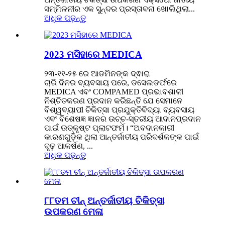
ସମ୍ମିଳନୀର ଏକ ସୁନ୍ଦର ପ୍ରସ୍ତାବନା ଖୋଲିଥିଲା...
ଅଧିକ ପଢ଼ନ୍ତୁ
2023 ମସିହାରେ MEDICA
୨୩-୧୧-୨୫ ରେ ଆଡମିନଙ୍କ ଦ୍ଵାରା
ଚାରି ଦିନର ବ୍ୟବସାୟ ପରେ, ଡସେଲଡର୍ଫରେ
MEDICA ଏବଂ COMPAMED ପ୍ରଭାବଶାଳୀ
ନିଶ୍ଚିତକରଣ ପ୍ରଦାନ କରିଛନ୍ତି ଯେ ସେମାନେ
ବିଶ୍ୱବ୍ୟାପୀ ଚିକିତ୍ସା ପ୍ରଯୁକ୍ତିବିଦ୍ୟା ବ୍ୟବସାୟ
ଏବଂ ବିଶେଷଜ୍ଞ ଜ୍ଞାନର ଉଚ୍ଚ-ସ୍ତରୀୟ ଆଦାନପ୍ରଦାନ
ପାଇଁ ଉତ୍କୃଷ୍ଟ ପ୍ଲାଟଫର୍ମ। “ଅବଦାନକାରୀ
କାରଣଗୁଡ଼ିକ ଥିଲା ଆନ୍ତର୍ଜାତୀୟ ପରିଦର୍ଶକଙ୍କ ପାଇଁ
ଦୃଢ଼ ଆକର୍ଷଣ, ...
ଅଧିକ ପଢ଼ନ୍ତୁ
୮୮ତମ ଚୀନ୍ ଅନ୍ତର୍ଜାତୀୟ ଚିକିତ୍ସା
ଉପକରଣ ମେଳା