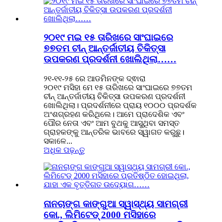
୨୦୧୯ ମଇ ୧୫ ତାରିଖରେ ସାଂଘାଇରେ
୭୭ତମ ଚୀନ୍ ଆନ୍ତର୍ଜାତୀୟ ଚିକିତ୍ସା
ଉପକରଣ ପ୍ରଦର୍ଶନୀ ଖୋଲିଥିଲା……
୨୧-୧୧-୨୫ ରେ ଆଡମିନଙ୍କ ଦ୍ଵାରା
୨୦୧୯ ମସିହା ମେ ୧୫ ତାରିଖରେ ସାଂଘାଇରେ ୭୭ତମ
ଚୀନ୍ ଆନ୍ତର୍ଜାତୀୟ ଚିକିତ୍ସା ଉପକରଣ ପ୍ରଦର୍ଶନୀ
ଖୋଲିଥିଲା। ପ୍ରଦର୍ଶନୀରେ ପ୍ରାୟ ୧୦୦୦ ପ୍ରଦର୍ଶକ
ଅଂଶଗ୍ରହଣ କରିଥିଲେ। ଆମେ ପ୍ରାଦେଶିକ ଏବଂ
ପୌର ନେତା ଏବଂ ଆମ ବୁଥକୁ ଆସୁଥିବା ସମସ୍ତ
ଗ୍ରାହକଙ୍କୁ ଆନ୍ତରିକ ଭାବରେ ସ୍ୱାଗତ କରୁଛୁ।
ସକାଳେ...
ଅଧିକ ପଢ଼ନ୍ତୁ
ନାନଚାଙ୍ଗ କାଙ୍ଗୁଆ ସ୍ୱାସ୍ଥ୍ୟ ସାମଗ୍ରୀ
କୋ., ଲିମିଟେଡ୍ 2000 ମସିହାରେ