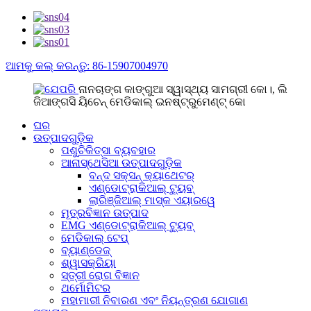
ଆମକୁ କଲ୍ କରନ୍ତୁ: 86-15907004970
ନାନଚାଙ୍ଗ କାଙ୍ଗୁଆ ସ୍ୱାସ୍ଥ୍ୟ ସାମଗ୍ରୀ କୋ।, ଲି
ଜିଆଙ୍ଗସି ୟିଚେନ୍ ମେଡିକାଲ୍ ଇନଷ୍ଟ୍ରୁମେଣ୍ଟ୍ କୋ
ଘର
ଉତ୍ପାଦଗୁଡ଼ିକ
ପଶୁଚିକିତ୍ସା ବ୍ୟବହାର
ଆନାସ୍ଥେସିଆ ଉତ୍ପାଦଗୁଡ଼ିକ
ବନ୍ଦ ସକ୍ସନ୍ କ୍ୟାଥେଟର୍
ଏଣ୍ଡୋଟ୍ରାକିଆଲ୍ ଟ୍ୟୁବ୍
ଲାରିଞ୍ଜିଆଲ୍ ମାସ୍କ ଏୟାରୱେ
ମୂତ୍ରବିଜ୍ଞାନ ଉତ୍ପାଦ
EMG ଏଣ୍ଡୋଟ୍ରାକିଆଲ୍ ଟ୍ୟୁବ୍
ମେଡିକାଲ୍ ଟେପ୍
ବ୍ୟାଣ୍ଡେଜ୍
ଶ୍ୱାସକ୍ରିୟା
ସ୍ତ୍ରୀ ରୋଗ ବିଜ୍ଞାନ
ଥର୍ମୋମିଟର
ମହାମାରୀ ନିବାରଣ ଏବଂ ନିୟନ୍ତ୍ରଣ ଯୋଗାଣ