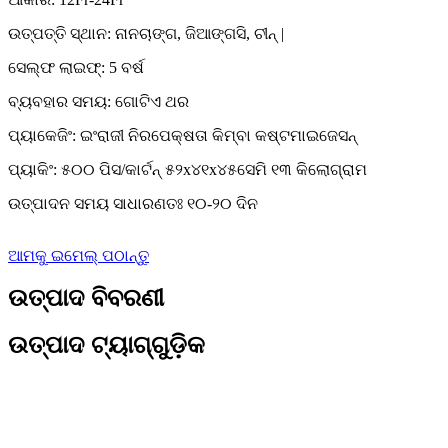
ଉତ୍ପତ୍ତି ସ୍ଥାନ: ନାନଚାଙ୍ଗ, ଜିଆଙ୍ଗସି, ଚୀନ୍ |
ସେଲ୍ଫ ଲାଇଫ୍: 5 ବର୍ଷ
ବ୍ୟବହାର ସମୟ: ଗୋଟିଏ ଥର
ପ୍ୟାକେଜିଂ: ଇଂରାଜୀ ନିରପେକ୍ଷତା କିମ୍ବା କଷ୍ଟମାଇଜେସନ୍
ପ୍ୟାକିଂ: ୫୦୦ ପିସ/କାର୍ଟନ୍ ୫୨x୪୧x୪୫ସେମି ୧୩ କିଲୋଗ୍ରାମ
ଉତ୍ପାଦନ ସମୟ ସାଧାରଣତଃ ୧୦-୨୦ ଦିନ
ଆମକୁ ଇମେଲ୍ ପଠାନ୍ତୁ
ଉତ୍ପାଦ ବିବରଣୀ
ଉତ୍ପାଦ ଟ୍ୟାଗ୍‌ଗୁଡ଼ିକ
ଉତ୍ପାଦର ବୈଶିଷ୍ଟ୍ୟଗୁଡ଼ିକ