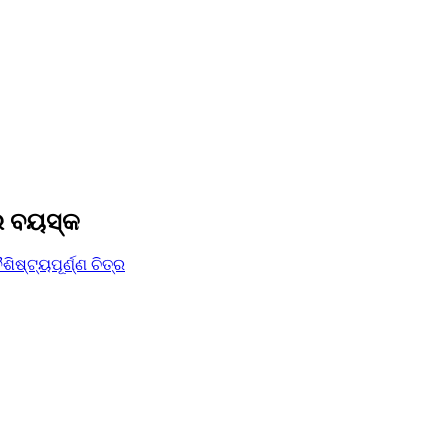
ର ବୟସ୍କ