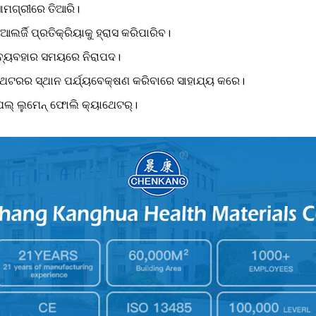
ସାମଗ୍ରୀରେ ତିଆରି।
ର୍ଜି ପ୍ରତିକ୍ରିୟାକୁ ହ୍ରାସ କରିପାରିବ।
 ବ୍ୟବହାର ସମୟରେ ନିରାପଦ।
ାଥେଟରର ସ୍ଥାନ ପର୍ଯ୍ୟବେକ୍ଷଣ କରିବାରେ ସାହାଯ୍ୟ କରେ।
ରିପଲ୍ ଲୁମେନ୍ ଫୋଲି କ୍ୟାଥେଟର୍।