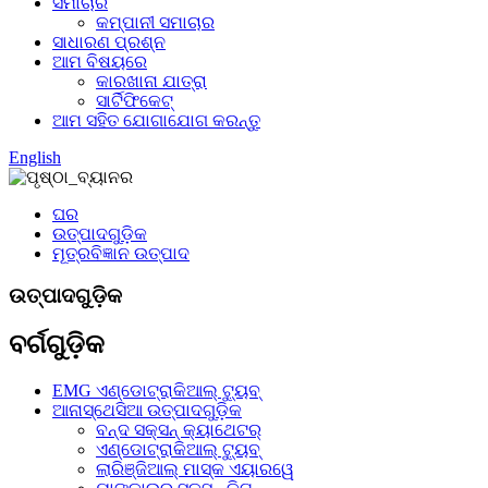
ସମାଚାର
କମ୍ପାନୀ ସମାଚାର
ସାଧାରଣ ପ୍ରଶ୍ନ
ଆମ ବିଷୟରେ
କାରଖାନା ଯାତ୍ରା
ସାର୍ଟିଫିକେଟ୍
ଆମ ସହିତ ଯୋଗାଯୋଗ କରନ୍ତୁ
English
ଘର
ଉତ୍ପାଦଗୁଡ଼ିକ
ମୂତ୍ରବିଜ୍ଞାନ ଉତ୍ପାଦ
ଉତ୍ପାଦଗୁଡ଼ିକ
ବର୍ଗଗୁଡ଼ିକ
EMG ଏଣ୍ଡୋଟ୍ରାକିଆଲ୍ ଟ୍ୟୁବ୍
ଆନାସ୍ଥେସିଆ ଉତ୍ପାଦଗୁଡ଼ିକ
ବନ୍ଦ ସକ୍ସନ୍ କ୍ୟାଥେଟର୍
ଏଣ୍ଡୋଟ୍ରାକିଆଲ୍ ଟ୍ୟୁବ୍
ଲାରିଞ୍ଜିଆଲ୍ ମାସ୍କ ଏୟାରୱେ