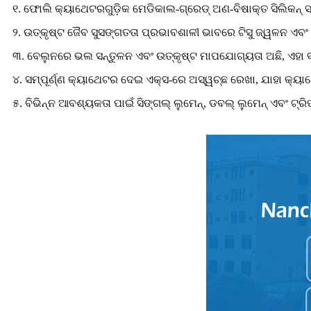
୧. ଫୋଲି କ୍ୟାଥେଟରଗୁଡ଼ିକ ମେଡିକାଲ-ଗ୍ରେଡ୍ ଅଣ-ବିଷାକ୍ତ ସିଲିକନ୍ 
୨. ଉତ୍କୃଷ୍ଟ ଜୈବ ସୁସଙ୍ଗତତା ପ୍ରଭାବଶାଳୀ ଭାବରେ ଟିସୁ ଜ୍ୱଳନ ଏବଂ ଆଲ
୩. ବେଲୁନରେ ଭଲ ସନ୍ତୁଳନ ଏବଂ ଉତ୍କୃଷ୍ଟ ମାପଯୋଗ୍ୟତା ଅଛି, ଏହା
୪. ସମ୍ପୂର୍ଣ୍ଣ କ୍ୟାଥେଟର ଦେଇ ଏକ୍ସ-ରେ ଅସ୍ୱଚ୍ଛ ରେଖା, ଯାହା କ୍ୟ
୫. ବିଭିନ୍ନ ଆବଶ୍ୟକତା ପାଇଁ ସିଙ୍ଗଲ୍ ଲୁମେନ୍, ଡବଲ୍ ଲୁମେନ୍ ଏବଂ ଟ୍