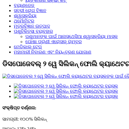
ୟାଙ୍କାଉର ସକ୍ସନ୍ କିଟ୍
ବ୍ୟାଣ୍ଡେଜ୍
ସ୍ତ୍ରୀ ରୋଗ ବିଜ୍ଞାନ
ଶ୍ୱାସକ୍ରିୟା
ଥର୍ମୋମିଟର
ମୂତ୍ରବିଜ୍ଞାନ ଉତ୍ପାଦ
ପଶୁଚିକିତ୍ସା ବ୍ୟବହାର
ପଶୁମାନଙ୍କ ପାଇଁ ଆନାସ୍ଥେସିଆ ଶ୍ୱାସକ୍ରିୟା ମାସ୍କ
ପୋଷା ପ୍ରାଣୀ ଏରୋସଲ୍ ଚାମ୍ବର
ମେଡିକାଲ୍ ଟେପ୍
ମହାମାରୀ ନିବାରଣ ଏବଂ ନିୟନ୍ତ୍ରଣ ଯୋଗାଣ
ଡିସପୋଜେବଲ୍ ୨ ୱେ ସିଲିକନ୍ ଫୋଲି କ୍ୟାଥେଟ
ସଂକ୍ଷିପ୍ତ ବର୍ଣ୍ଣନା:
ସାମଗ୍ରୀ: ୧୦୦% ସିଲିକନ୍
ଆକାର: 12Fr-24Fr